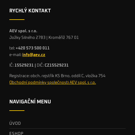
RYCHLÝ KONTAKT
AEV spol. s r.o.
Jožky Silného 2783 | Kroměříž 767 01
tel:
+420 573 500 011
e-mail:
info@aev.cz
IČ:
15529231 |
DIČ:
CZ15529231
Registrace: obch. rejstřík KS Brno, oddíl C, vložka 754
Obchodní podmínky společnosti AEV spol. s r.o.
NAVIGAČNÍ MENU
ÚVOD
ESHOP